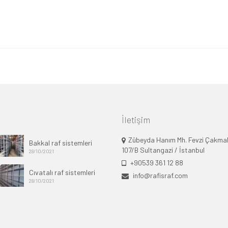
İletişim
Zübeyda Hanım Mh. Fevzi Çakma
Bakkal raf sistemleri
107/B Sultangazi / İstanbul
28/10/2021
+90539 361 12 88
Cıvatalı raf sistemleri
info@rafisraf.com
28/10/2021