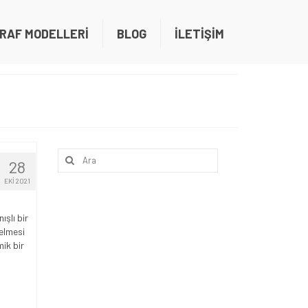
RAF MODELLERİ
BLOG
İLETİŞİM
Şunu
28
ara:
EKI 2021
ışlı bir
gelmesi
ik bir