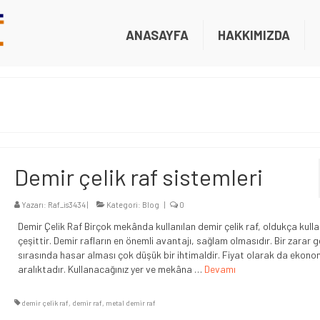
ANASAYFA
HAKKIMIZDA
Demir çelik raf sistemleri
Yazarı:
Raf_is3434
|
Kategori:
Blog
|
0
Demir Çelik Raf Birçok mekânda kullanılan demir çelik raf, oldukça kullan
çeşittir. Demir rafların en önemli avantajı, sağlam olmasıdır. Bir zarar 
sırasında hasar alması çok düşük bir ihtimaldir. Fiyat olarak da ekonom
aralıktadır. Kullanacağınız yer ve mekâna …
Devamı
demir çelik raf
,
demir raf
,
metal demir raf