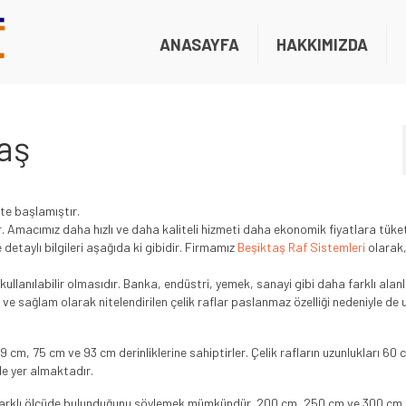
ANASAYFA
HAKKIMIZDA
taş
te başlamıştır.
ır. Amacımız daha hızlı ve daha kaliteli hizmeti daha ekonomik fiyatlara tüke
detaylı bilgileri aşağıda ki gibidir. Firmamız
Beşiktaş Raf Sistemleri
olarak,
kullanılabilir olmasıdır. Banka, endüstri, yemek, sanayi gibi daha farklı alan
e sağlam olarak nitelendirilen çelik raflar paslanmaz özelliği nedeniyle de u
 cm, 75 cm ve 93 cm derinliklerine sahiptirler. Çelik rafların uzunlukları 60 
de yer almaktadır.
 3 farklı ölçüde bulunduğunu söylemek mümkündür. 200 cm, 250 cm ve 300 cm 