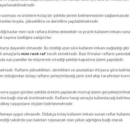
 ayarlanabilmektedir.
ı sunması ve ürünlerin kolay bir şekilde yerinin belirlenmesinin sağlanmasıdır.
stenilen boyda, yükseklikte ve derinlikte yapılabilmektedir.
enildiği kadar mini rack raflara bölme eklenebilir ve pratik kullanım imkanı sun
k taşıma özelliğine sahiptirler.
 karşı dayanıklı olmasıdır. Bu özelliği uzun süre kullanım imkanı sağladığı gib
klı amaçlarla
mini rack raf
tercih etmektedir. Bazı firmalar rafların yanında
mda sac paneller ile müşterinin istediği şekilde kapatma işlemi yapılabilir.
tedir. Rafların yükseklikleri, derinlikleri ve uzunlukları ihtiyaca göre belirl
tim olduğundan dolayı rafların yerleştirileceği yerin özel ekip tarafından kont
sonra uygun görülen şekilde üretimi yapılarak montaj işlemi gerçekleştirilme
hine bağlı olarak üretilmektedir. Rafların hangi amaçla kullanılacağı belirlen
ikey taşıyıcıların ölçüleri belirlenmektedir.
stiflemeye uygun olmasıdır. Oldukça kolay kullanım imkanı sunan raflar kullanı
ndiği takdirde sac kalınları taşınacak olan yükün ağırlığına bağlı olarak