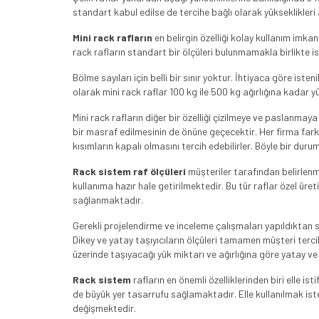
standart kabul edilse de tercihe bağlı olarak yükseklikleri
Mini rack rafların
en belirgin özelliği kolay kullanım imkan
rack rafların standart bir ölçüleri bulunmamakla birlikte i
Bölme sayıları için belli bir sınır yoktur. İhtiyaca göre ist
olarak mini rack raflar 100 kg ile 500 kg ağırlığına kadar yü
Mini rack rafların diğer bir özelliği çizilmeye ve paslanmaya
bir masraf edilmesinin de önüne geçecektir. Her firma far
kısımların kapalı olmasını tercih edebilirler. Böyle bir duru
Rack sistem raf ölçüleri
müşteriler tarafından belirlenmek
kullanıma hazır hale getirilmektedir. Bu tür raflar özel üre
sağlanmaktadır.
Gerekli projelendirme ve inceleme çalışmaları yapıldıktan 
Dikey ve yatay taşıyıcıların ölçüleri tamamen müşteri terci
üzerinde taşıyacağı yük miktarı ve ağırlığına göre yatay ve d
Rack sistem
rafların en önemli özelliklerinden biri elle i
de büyük yer tasarrufu sağlamaktadır. Elle kullanılmak iste
değişmektedir.