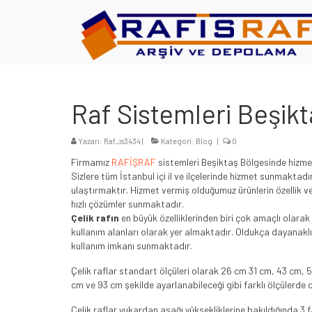
Raf Sistemleri Beşik
Yazarı:
Raf_is3434
|
Kategori:
Blog
|
0
Firmamız
RAFİŞRAF
sistemleri Beşiktaş Bölgesinde hizme
Sizlere tüm İstanbul içi il ve ilçelerinde hizmet sunmaktad
ulaştırmaktır. Hizmet vermiş olduğumuz ürünlerin özellik ve 
hızlı çözümler sunmaktadır.
Çelik rafın
en büyük özelliklerinden biri çok amaçlı olarak 
kullanım alanları olarak yer almaktadır. Oldukça dayanaklı v
kullanım imkanı sunmaktadır.
Çelik raflar standart ölçüleri olarak 26 cm 31 cm, 43 cm, 59
cm ve 93 cm şekilde ayarlanabileceği gibi farklı ölçülerde 
Çelik raflar yukardan aşağı yüksekliklerine bakıldığında