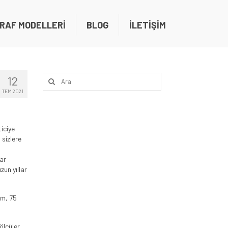
RAF MODELLERİ
BLOG
İLETİŞİM
Şunu
12
ara:
TEM 2021
ticiye
 sizlere
lar
zun yıllar
cm, 75
ölçüler