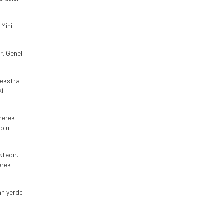
 Mini
ar. Genel
i ekstra
ki
enerek
rolü
ktedir.
erek
lan yerde