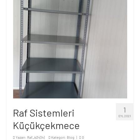
1
Raf Sistemleri
EYL 2021
Küçükçekmece
Yazarı:
Raf_is3434
|
Kategori:
Blog
|
0