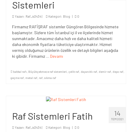
Sistemleri
Yazarı:
Raf_is3434
|
Kategori:
Blog
|
0
Firmamız RAFİŞRAF sistemler Güngören Bölgesinde hizmete
başlamıştır. Sizlere tüm İstanbul içi il ve ilçelerinde hizmet
sunmaktadır. Amacımız daha hızlı ve daha kaliteli hizmeti
daha ekonomik fiyatlara tüketiciye ulaştırmaktır. Hizmet
vermiş olduğumuz ürünlerin özellik ve detaylı bilgileri aşağıda
ki gibidir. Firmamız …
Devamı
bakkal rafı
,
Büyükçekmece raf sistemleri
,
çelik raf
,
dayanıklı raf
,
demir raf
,
depo raf
,
geçme raf
,
metal raf
,
raf
,
sıkma raf
14
Raf Sistemleri Fatih
TEM 2021
Yazarı:
Raf_is3434
|
Kategori:
Blog
|
0