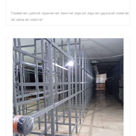
bakkal rafı
,
çelik raf
,
dayanıklı raf
,
demir raf
,
depo raf
,
depo rafı
,
geçme raf
,
metal raf
,
raf
,
sıkma raf
,
vidalı raf