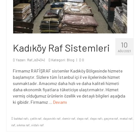
10
Kadıköy Raf Sistemleri
AĞU 2021
Yazarı:
Raf_is3434
|
Kategori:
Blog
|
0
Firmamız RAFİŞRAF sistemler Kadıköy Bölgesinde hizmete
başlamıştır. Sizlere tüm İstanbul içi il ve ilçelerinde hizmet
sunmaktadır. Amacımız daha hızlı ve daha kaliteli hizmeti
daha ekonomik fiyatlara tüketiciye ulaştırmaktır. Hizmet
vermiş olduğumuz ürünlerin özellik ve detaylı bilgileri aşağıda
ki gibidir. Firmamız …
Devamı
bakkal rafı
,
çelik raf
,
dayanıklı raf
,
demir raf
,
depo raf
,
depo rafı
,
geçme raf
,
metal raf
,
raf
,
sıkma raf
,
vidalı raf