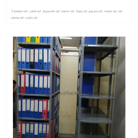
bakkal rafı
,
çelik raf
,
dayanıklı raf
,
demir raf
,
depo raf
,
geçme raf
,
metal raf
,
raf
,
sıkma raf
,
vidalı raf