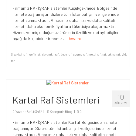
Firmamız RAFİŞRAF sistemler Küçükçekmece Bölgesinde
hizmete başlamıştır. Sizlere tüm İstanbul içi il ve ilçelerinde
hizmet sunmaktadır. Amacımız daha hızlı ve daha kaliteli
hizmeti daha ekonomik fiyatlara tüketiciye ulaştırmaktır.
Hizmet vermiş olduğumuz ürünlerin özellik ve detaylı bilgileri
aşağıda ki gibidir. Firmamız …
Devamı
bakkal rafı
,
çelik raf
,
dayanıklı raf
,
depo raf
,
geçme raf
,
metal raf
,
raf
,
sıkma raf
,
vidalı
raf
10
Kartal Raf Sistemleri
AĞU 2021
Yazarı:
Raf_is3434
|
Kategori:
Blog
|
0
Firmamız RAFİŞRAF sistemler Kartal Bölgesinde hizmete
başlamıştır. Sizlere tüm İstanbul içi il ve ilçelerinde hizmet
sunmaktadır. Amacımız daha hızlı ve daha kaliteli hizmeti