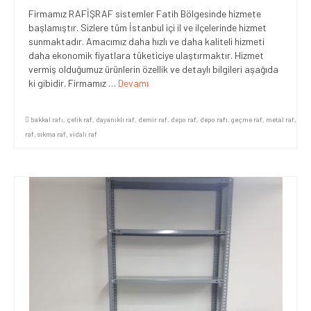
Firmamız RAFİŞRAF sistemler Fatih Bölgesinde hizmete
başlamıştır. Sizlere tüm İstanbul içi il ve ilçelerinde hizmet
sunmaktadır. Amacımız daha hızlı ve daha kaliteli hizmeti
daha ekonomik fiyatlara tüketiciye ulaştırmaktır. Hizmet
vermiş olduğumuz ürünlerin özellik ve detaylı bilgileri aşağıda
ki gibidir. Firmamız …
Devamı
bakkal rafı
,
çelik raf
,
dayanıklı raf
,
demir raf
,
depo raf
,
depo rafı
,
geçme raf
,
metal raf
,
raf
,
sıkma raf
,
vidalı raf