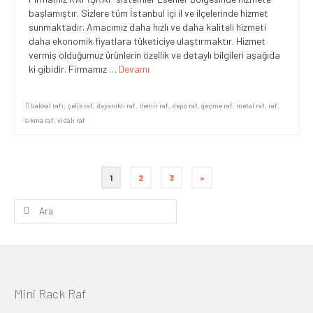
başlamıştır. Sizlere tüm İstanbul içi il ve ilçelerinde hizmet
sunmaktadır. Amacımız daha hızlı ve daha kaliteli hizmeti
daha ekonomik fiyatlara tüketiciye ulaştırmaktır. Hizmet
vermiş olduğumuz ürünlerin özellik ve detaylı bilgileri aşağıda
ki gibidir. Firmamız …
Devamı
bakkal rafı
,
çelik raf
,
dayanıklı raf
,
demir raf
,
depo raf
,
geçme raf
,
metal raf
,
raf
,
sıkma raf
,
vidalı raf
Yazı
1
2
3
»
sayfalaması
Şunu
ara:
Mini Rack Raf