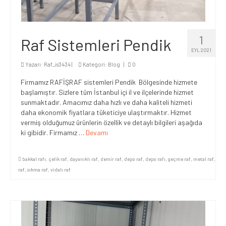
1
Raf Sistemleri Pendik
EYL 2021
Yazarı:
Raf_is3434
|
Kategori:
Blog
|
0
Firmamız RAFİŞRAF sistemleri Pendik Bölgesinde hizmete
başlamıştır. Sizlere tüm İstanbul içi il ve ilçelerinde hizmet
sunmaktadır. Amacımız daha hızlı ve daha kaliteli hizmeti
daha ekonomik fiyatlara tüketiciye ulaştırmaktır. Hizmet
vermiş olduğumuz ürünlerin özellik ve detaylı bilgileri aşağıda
ki gibidir. Firmamız …
Devamı
bakkal rafı
,
çelik raf
,
dayanıklı raf
,
demir raf
,
depo raf
,
depo rafı
,
geçme raf
,
metal raf
,
raf
,
sıkma raf
,
vidalı raf