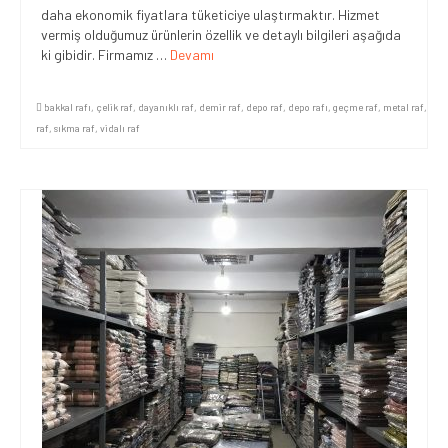
daha ekonomik fiyatlara tüketiciye ulaştırmaktır. Hizmet
vermiş olduğumuz ürünlerin özellik ve detaylı bilgileri aşağıda
ki gibidir. Firmamız …
Devamı
bakkal rafı
,
çelik raf
,
dayanıklı raf
,
demir raf
,
depo raf
,
depo rafı
,
geçme raf
,
metal raf
,
raf
,
sıkma raf
,
vidalı raf