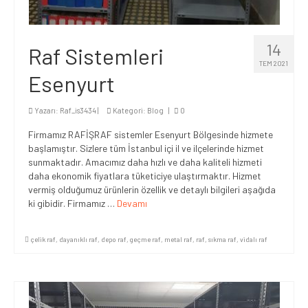
14
Raf Sistemleri
TEM 2021
Esenyurt
Yazarı:
Raf_is3434
|
Kategori:
Blog
|
0
Firmamız RAFİŞRAF sistemler Esenyurt Bölgesinde hizmete
başlamıştır. Sizlere tüm İstanbul içi il ve ilçelerinde hizmet
sunmaktadır. Amacımız daha hızlı ve daha kaliteli hizmeti
daha ekonomik fiyatlara tüketiciye ulaştırmaktır. Hizmet
vermiş olduğumuz ürünlerin özellik ve detaylı bilgileri aşağıda
ki gibidir. Firmamız …
Devamı
çelik raf
,
dayanıklı raf
,
depo raf
,
geçme raf
,
metal raf
,
raf
,
sıkma raf
,
vidalı raf