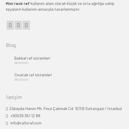
Mini rack raf
kullanım alanı olarak küçük ve orta ağırlığa sahip
eşyaların kullanımı amacıyla tasarlanmıştır.
Blog
Bakkal raf sistemleri
28/10/2021
Cıvatalı raf sistemleri
28/10/2021
İletişim
Zübeyda Hanım Mh. Fevzi Çakmak Cd. 107/B Sultangazi / İstanbul
+90539 361 12 88
info@rafisraf.com