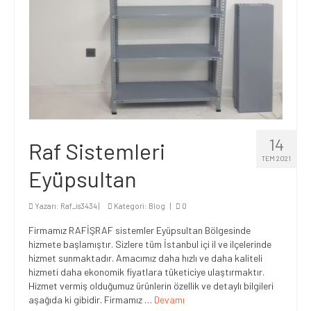
14
Raf Sistemleri
TEM 2021
Eyüpsultan
Yazarı:
Raf_is3434
|
Kategori:
Blog
|
0
Firmamız RAFİŞRAF sistemler Eyüpsultan Bölgesinde
hizmete başlamıştır. Sizlere tüm İstanbul içi il ve ilçelerinde
hizmet sunmaktadır. Amacımız daha hızlı ve daha kaliteli
hizmeti daha ekonomik fiyatlara tüketiciye ulaştırmaktır.
Hizmet vermiş olduğumuz ürünlerin özellik ve detaylı bilgileri
aşağıda ki gibidir. Firmamız …
Devamı