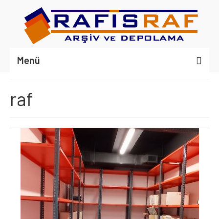
Menü
ANASAYFA
raf
HAKKIMIZDA
RAF MODELLERİ
ÇELİK RAF
MİNİ RACK RAF
RACK SİSTEM
PERSONEL DOLABI