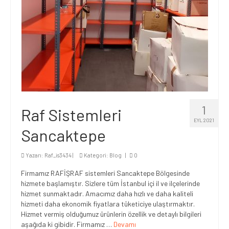
BLOG
İLETİŞİM
1
Raf Sistemleri
EYL 2021
Sancaktepe
Yazarı:
Raf_is3434
|
Kategori:
Blog
|
0
Firmamız RAFİŞRAF sistemleri Sancaktepe Bölgesinde
hizmete başlamıştır. Sizlere tüm İstanbul içi il ve ilçelerinde
hizmet sunmaktadır. Amacımız daha hızlı ve daha kaliteli
hizmeti daha ekonomik fiyatlara tüketiciye ulaştırmaktır.
Hizmet vermiş olduğumuz ürünlerin özellik ve detaylı bilgileri
aşağıda ki gibidir. Firmamız …
Devamı