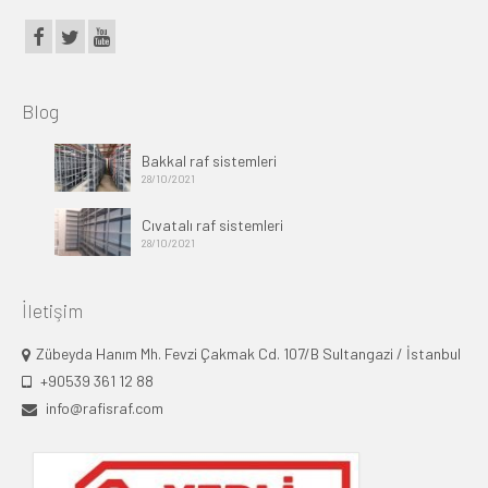
Blog
Bakkal raf sistemleri
28/10/2021
Cıvatalı raf sistemleri
28/10/2021
İletişim
Zübeyda Hanım Mh. Fevzi Çakmak Cd. 107/B Sultangazi / İstanbul
+90539 361 12 88
info@rafisraf.com