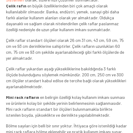
BLOG
Çelik rafın
en büyük özelliklerinden biri çok amaçlı olarak
kullanılabilir olmasıdır. Banka, endüstri, yemek, sanayi gibi daha
İLETİŞİM
farklı alanlar kullanım alanları olarak yer almaktadır. Oldukça
dayanaklı ve sağlam olarak nitelendirilen çelik raflar paslanmaz
özelliği nedeniyle de uzun yıllar kullanım imkanı sunmaktadır.
Çelik raflar standart ölçüleri olarak 26 cm 31 cm, 43 cm, 59 cm, 75
cm ve 93 cm derinliklerine sahiptirler. Çelik rafların uzunlukları 60
cm, 75 cm ve 93 cm şekilde ayarlanabileceği gibi farklı ölçülerde de
yer almaktadır.
Çelik raflar yukardan aşağı yüksekliklerine bakıldığında 3 farklı
ölçüde bulunduğunu söylemek mümkündür. 200 cm, 250 cm ve 300
cm ölçüler standart kabul edilse de tercihe bağlı olarak yükseklikleri
ayarlanabilmektedir.
Mini rack rafların
en belirgin özelliği kolay kullanım imkanı sunması
ve ürünlerin kolay bir şekilde yerinin belirlenmesinin sağlanmasıdır.
Mini rack rafların standart bir ölçüleri bulunmamakla birlikte
istenilen boyda, yükseklikte ve derinlikte yapılabilmektedir.
Bölme sayıları için belli bir sınır yoktur. İhtiyaca göre istenildiği kadar
mini rack raflara bölme eklenebilir ve pratik kullanım imkanı sunar.