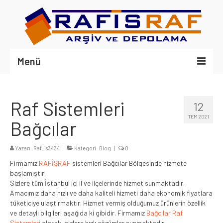
Menü
ANASAYFA
Raf Sistemleri
12
HAKKIMIZDA
TEM 2021
Bağcılar
RAF MODELLERİ
Yazarı:
Raf_is3434
ÇELİK RAF
|
Kategori:
Blog
|
0
Firmamız
RAFİŞRAF
sistemleri Bağcılar Bölgesinde hizmete
MİNİ RACK RAF
başlamıştır.
Sizlere tüm İstanbul içi il ve ilçelerinde hizmet sunmaktadır.
RACK SİSTEM
Amacımız daha hızlı ve daha kaliteli hizmeti daha ekonomik fiyatlara
tüketiciye ulaştırmaktır. Hizmet vermiş olduğumuz ürünlerin özellik
PERSONEL DOLABI
ve detaylı bilgileri aşağıda ki gibidir. Firmamız
Bağcılar Raf
Sistemleri
olarak, sizlere hızlı çözümler sunmaktadır.