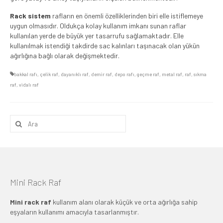
Rack sistem
rafların en önemli özelliklerinden biri elle istiflemeye
uygun olmasıdır. Oldukça kolay kullanım imkanı sunan raflar
kullanılan yerde de büyük yer tasarrufu sağlamaktadır. Elle
kullanılmak istendiği takdirde sac kalınları taşınacak olan yükün
ağırlığına bağlı olarak değişmektedir.
bakkal rafı
,
çelik raf
,
dayanıklı raf
,
demir raf
,
depo rafı
,
geçme raf
,
metal raf
,
raf
,
sıkma
raf
,
vidalı raf
Şunu
ara:
Mini Rack Raf
Mini rack raf
kullanım alanı olarak küçük ve orta ağırlığa sahip
eşyaların kullanımı amacıyla tasarlanmıştır.