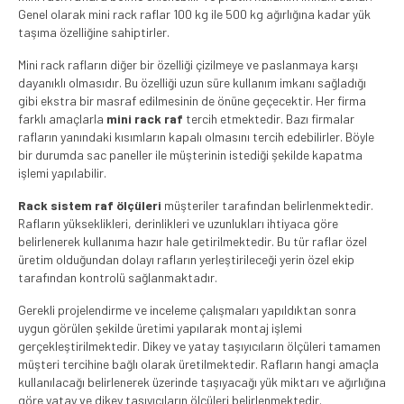
Genel olarak mini rack raflar 100 kg ile 500 kg ağırlığına kadar yük
taşıma özelliğine sahiptirler.
Mini rack rafların diğer bir özelliği çizilmeye ve paslanmaya karşı
dayanıklı olmasıdır. Bu özelliği uzun süre kullanım imkanı sağladığı
gibi ekstra bir masraf edilmesinin de önüne geçecektir. Her firma
farklı amaçlarla
mini rack raf
tercih etmektedir. Bazı firmalar
rafların yanındaki kısımların kapalı olmasını tercih edebilirler. Böyle
bir durumda sac paneller ile müşterinin istediği şekilde kapatma
işlemi yapılabilir.
Rack sistem raf ölçüleri
müşteriler tarafından belirlenmektedir.
Rafların yükseklikleri, derinlikleri ve uzunlukları ihtiyaca göre
belirlenerek kullanıma hazır hale getirilmektedir. Bu tür raflar özel
üretim olduğundan dolayı rafların yerleştirileceği yerin özel ekip
tarafından kontrolü sağlanmaktadır.
Gerekli projelendirme ve inceleme çalışmaları yapıldıktan sonra
uygun görülen şekilde üretimi yapılarak montaj işlemi
gerçekleştirilmektedir. Dikey ve yatay taşıyıcıların ölçüleri tamamen
müşteri tercihine bağlı olarak üretilmektedir. Rafların hangi amaçla
kullanılacağı belirlenerek üzerinde taşıyacağı yük miktarı ve ağırlığına
göre yatay ve dikey taşıyıcıların ölçüleri belirlenmektedir.